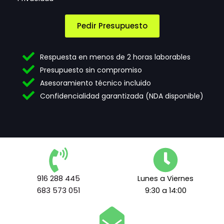
n
e
s
e
p
C
c
t
o
Pedir Presupuesto
e
a
r
s
c
r
i
i
e
Respuesta en menos de 2 horas laborables
d
ó
o
Presupuesto sin compromiso
a
n
A
Asesoramiento técnico incluido
d
d
c
e
e
e
Confidencialidad garantizada (NDA disponible)
s
t
p
*
e
t
r
a
m
c
i
i
n
ó
o
n
s
916 288 445
Lunes a Viernes
l
683 573 051
9:30 a 14:00
e
g
a