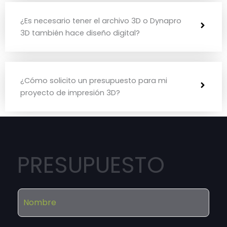
¿Es necesario tener el archivo 3D o Dynapro
3D también hace diseño digital?
¿Cómo solicito un presupuesto para mi
proyecto de impresión 3D?
PRESUPUESTO
N
o
m
b