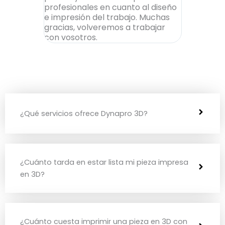
profesionales en cuanto al diseño
una pieza 
e impresión del trabajo. Muchas
tras probar
gracias, volveremos a trabajar
consiguie
con vosotros.
una rapidez
¿Qué servicios ofrece Dynapro 3D?
¿Cuánto tarda en estar lista mi pieza impresa
en 3D?
¿Cuánto cuesta imprimir una pieza en 3D con