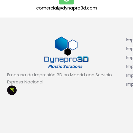
l
e
comercial@dynapro3d.com
s
*
Imp
Imp
Imp
Imp
Empresa de Impresión 3D en Madrid con Servicio
Imp
Express Nacional
Imp
I
n
s
t
a
g
r
a
m