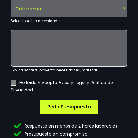
S
f
e
a
e
o
c
c
l
n
t
i
e
Selecciona las necesidades
o
r
ó
c
ó
n
E
c
n
n
x
i
i
e
p
o
c
c
l
n
o
e
i
a
*
s
c
i
a
Explica sobre tu proyecto, necesidades, material.
d
t
a
u
A
He leído y Acepto Aviso y Legal y Política de
d
s
c
Privacidad
e
n
e
s
e
p
c
t
Pedir Presupuesto
e
a
s
c
i
i
Respuesta en menos de 2 horas laborables
d
ó
Presupuesto sin compromiso
a
n