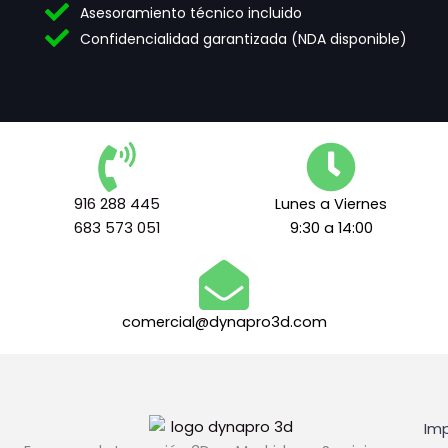
Asesoramiento técnico incluido
d
d
e
e
Confidencialidad garantizada (NDA disponible)
s
t
*
e
r
m
i
n
o
s
916 288 445
Lunes a Viernes
l
683 573 051
9:30 a 14:00
e
g
a
l
e
comercial@dynapro3d.com
s
*
Imp