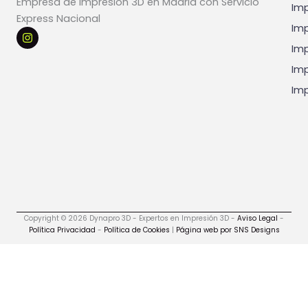
Empresa de Impresión 3D en Madrid con Servicio
Imp
Express Nacional
Imp
I
n
Imp
s
t
Imp
a
g
Imp
r
a
m
Copyright © 2026 Dynapro 3D - Expertos en Impresión 3D -
Aviso Legal
-
Política Privacidad
-
Política de Cookies
|
Página web por SNS Designs