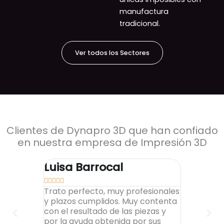
manufactura
tradicional.
Ver todos los Sectores
Clientes de Dynapro 3D que han confiado
en nuestra empresa de Impresión 3D
Luisa Barrocal
Alex To










Trato perfecto, muy profesionales
Encantado
y plazos cumplidos. Muy contenta
al cliente,
con el resultado de las piezas y
elevados, 
por la ayuda obtenida por sus
impresion