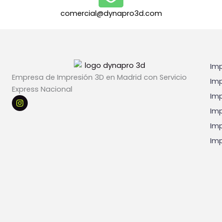
l
e
comercial@dynapro3d.com
s
*
Imp
Empresa de Impresión 3D en Madrid con Servicio
Imp
Express Nacional
Imp
I
n
Imp
s
t
Imp
a
g
Imp
r
a
m