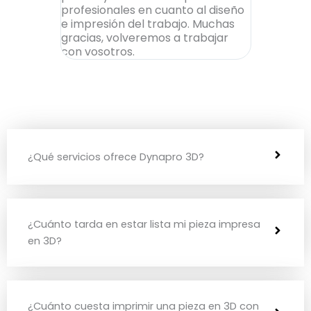
profesionales en cuanto al diseño
una pieza 
e impresión del trabajo. Muchas
tras probar
gracias, volveremos a trabajar
consiguie
con vosotros.
una rapidez
¿Qué servicios ofrece Dynapro 3D?
¿Cuánto tarda en estar lista mi pieza impresa
en 3D?
¿Cuánto cuesta imprimir una pieza en 3D con