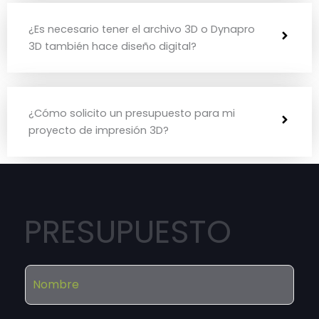
¿Es necesario tener el archivo 3D o Dynapro
3D también hace diseño digital?
¿Cómo solicito un presupuesto para mi
proyecto de impresión 3D?
PRESUPUESTO
N
o
m
b