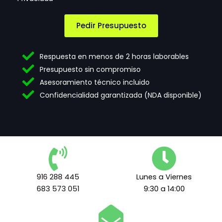
n
e
n
e
p
o
c
t
Pedir Presupuesto
s
e
a
s
c
i
i
Respuesta en menos de 2 horas laborables
d
ó
Presupuesto sin compromiso
a
n
Asesoramiento técnico incluido
d
d
e
e
Confidencialidad garantizada (NDA disponible)
s
t
*
e
r
m
i
n
o
s
916 288 445
Lunes a Viernes
l
683 573 051
9:30 a 14:00
e
g
a