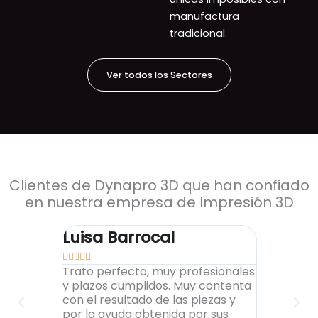
manufactura
tradicional.
Ver todos los Sectores
Clientes de Dynapro 3D que han confiado
en nuestra empresa de Impresión 3D
Luisa Barrocal
Alex To










Trato perfecto, muy profesionales
Encantado
y plazos cumplidos. Muy contenta
al cliente,
con el resultado de las piezas y
elevados, 
por la ayuda obtenida por sus
impresion