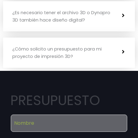
¿Es necesario tener el archivo 3D o Dynapro
3D también hace diseño digital?
¿Cómo solicito un presupuesto para mi
proyecto de impresión 3D?
PRESUPUESTO
N
o
m
b