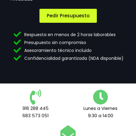
n
e
l
e
p
é
c
t
f
Pedir Presupuesto
e
a
o
s
c
n
i
i
o
Respuesta en menos de 2 horas laborables
d
ó
e
Presupuesto sin compromiso
a
n
l
Asesoramiento técnico incluido
d
d
e
e
e
c
Confidencialidad garantizada (NDA disponible)
s
t
t
*
e
r
r
ó
m
n
i
i
n
c
o
o
s
S
916 288 445
Lunes a Viernes
l
e
683 573 051
9:30 a 14:00
e
l
g
e
a
c