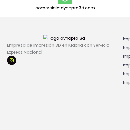
l
c
e
i
comercial@dynapro3d.com
s
o
*
n
a
Imp
Empresa de Impresión 3D en Madrid con Servicio
Imp
Express Nacional
Imp
I
n
Imp
s
t
Imp
a
g
Imp
r
a
m