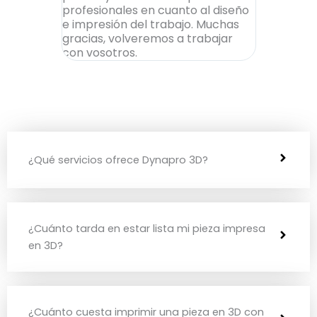
profesionales en cuanto al diseño
una pieza 
e impresión del trabajo. Muchas
tras probar
gracias, volveremos a trabajar
consiguie
con vosotros.
una rapidez
¿Qué servicios ofrece Dynapro 3D?
¿Cuánto tarda en estar lista mi pieza impresa
en 3D?
¿Cuánto cuesta imprimir una pieza en 3D con