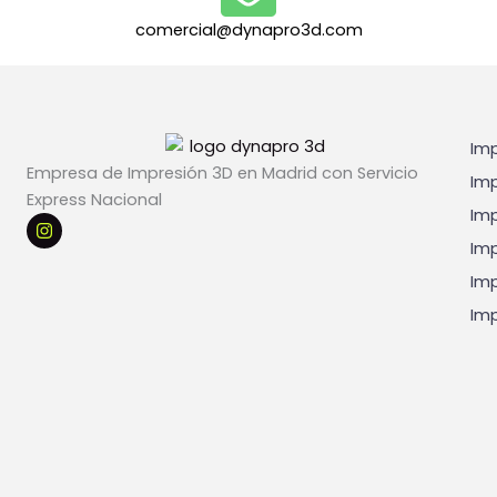
l
e
comercial@dynapro3d.com
s
*
Imp
Empresa de Impresión 3D en Madrid con Servicio
Imp
Express Nacional
Imp
I
n
Imp
s
t
Imp
a
g
Imp
r
a
m