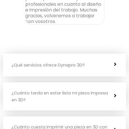
profesionales en cuanto al diseño
una pieza 
e impresión del trabajo. Muchas
tras probar
gracias, volveremos a trabajar
consiguie
con vosotros.
una rapidez
¿Qué servicios ofrece Dynapro 3D?
¿Cuánto tarda en estar lista mi pieza impresa
en 3D?
¿Cuánto cuesta imprimir una pieza en 3D con