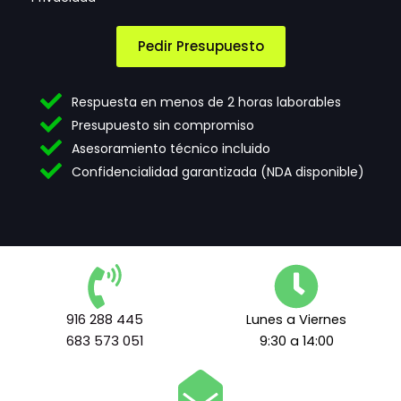
n
e
r
e
p
e
c
t
A
Pedir Presupuesto
e
a
c
s
c
e
i
i
p
Respuesta en menos de 2 horas laborables
d
ó
t
Presupuesto sin compromiso
a
n
a
Asesoramiento técnico incluido
d
d
c
e
e
i
Confidencialidad garantizada (NDA disponible)
s
t
ó
*
e
n
r
m
i
n
o
s
916 288 445
Lunes a Viernes
l
683 573 051
9:30 a 14:00
e
g
a