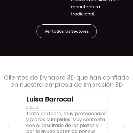
manufactura
tradicional.
Ver todos los Sectores
Clientes de Dynapro 3D que han confiado
en nuestra empresa de Impresión 3D
Luisa Barrocal
Alex To










Trato perfecto, muy profesionales
Encantado
y plazos cumplidos. Muy contenta
al cliente,
con el resultado de las piezas y
elevados, 
por la ayuda obtenida por sus
impresion