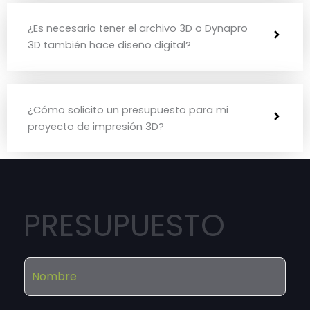
¿Es necesario tener el archivo 3D o Dynapro
3D también hace diseño digital?
¿Cómo solicito un presupuesto para mi
proyecto de impresión 3D?
PRESUPUESTO
N
o
m
b