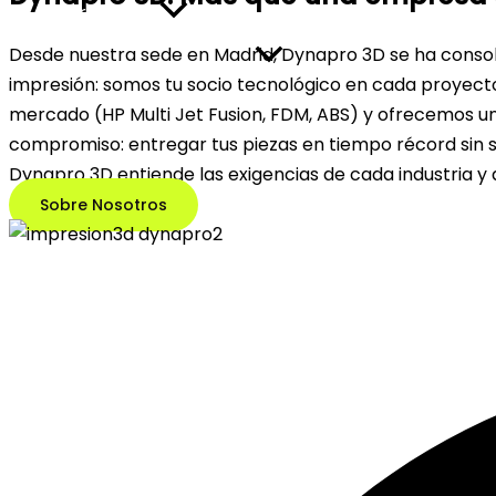
Impresión 3D
Desde nuestra sede en Madrid, Dynapro 3D se ha consol
impresión: somos tu socio tecnológico en cada proyecto
mercado (HP Multi Jet Fusion, FDM, ABS) y ofrecemos un
compromiso: entregar tus piezas en tiempo récord sin sa
Dynapro 3D entiende las exigencias de cada industria y
Sobre Nosotros
Diseño 3D
Escaner 3D
Inyección
Termoformado
Sectores
Contacto