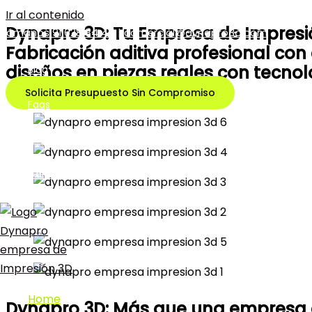
Ir al contenido
Dynapro 3D: Tu Empresa de Impresi
Llámanos 91 628 84 45
|
comercial@dynapro3d.com
Fabricación aditiva profesional co
diseños en piezas reales con tecnolo
Blog
Solicita Presupuesto Sin Compromiso
Faqs
Nosotros
Galería
Home
Dynapro 3D: Más que una empresa 