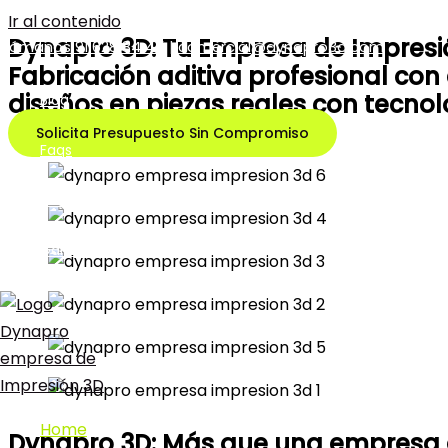
Ir al contenido
Dynapro 3D: Tu Empresa de Impresi
Llámanos 91 628 84 45
|
comercial@dynapro3d.com
Fabricación aditiva profesional co
diseños en piezas reales con tecnolo
Blog
Solicita Presupuesto Sin Compromiso
Faqs
Nosotros
Galería
Home
Dynapro 3D: Más que una empresa 