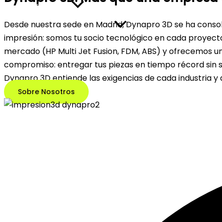
Impresión 3D
Desde nuestra sede en Madrid, Dynapro 3D se ha consol
impresión: somos tu socio tecnológico en cada proyecto
mercado (HP Multi Jet Fusion, FDM, ABS) y ofrecemos un
compromiso: entregar tus piezas en tiempo récord sin sa
Dynapro 3D entiende las exigencias de cada industria y
Sobre Nosotros
Diseño 3D
Escaner 3D
Inyección
Termoformado
Sectores
Contacto