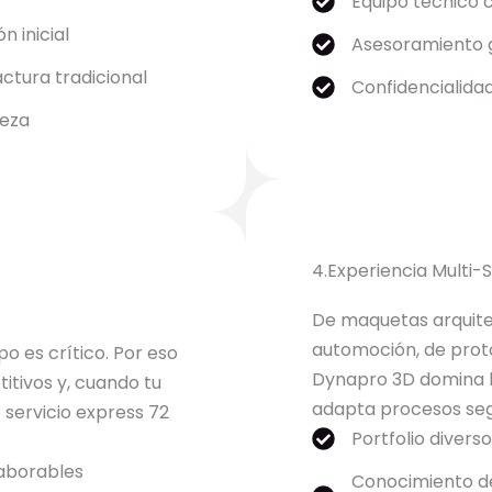
Equipo técnico 
n inicial
Asesoramiento g
tura tradicional
Confidencialida
ieza
4.Experiencia Multi-
De maquetas arquite
automoción, de proto
 es crítico. Por eso
Dynapro 3D domina la
tivos y, cuando tu
adapta procesos seg
 servicio express 72
Portfolio divers
aborables
Conocimiento de