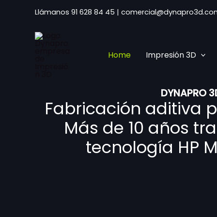
Ir
Llámanos 91 628 84 45
|
comercial@dynapro3d.co
al
contenido
Home
Impresión 3D
DYNAPRO 3D
Fabricación aditiva 
Más de 10 años tr
tecnología HP Mu