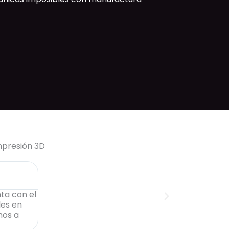
mpresión 3D
Alex TorioLorente





ta con el
Encantado con la buena atención al cliente, pre
les en
pero los acabados son impresionantes. Buscab
mos a
mucho detalle y tras probar en varios sitios aq
(además con una rapidez increible).