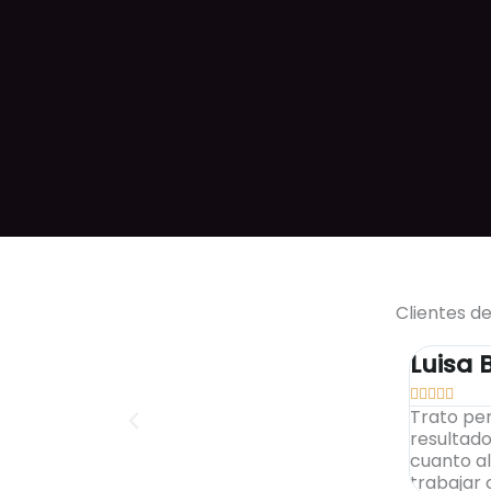
Clientes d
Luisa 





Trato per
resultado
cuanto al
trabajar 