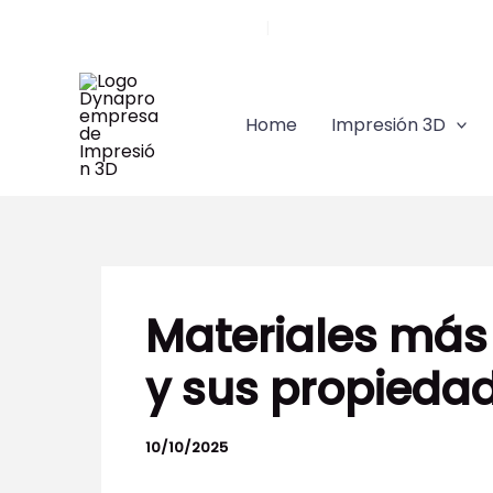
Ir
Llámanos 91 628 84 45
|
comercial@dynapro3d.co
al
contenido
Home
Impresión 3D
Materiales más 
y sus propieda
10/10/2025