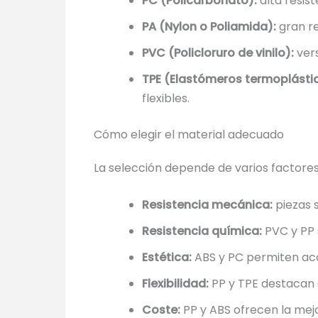
PC (Policarbonato):
alta resis
PA (Nylon o Poliamida):
gran re
PVC (Policloruro de vinilo):
vers
TPE (Elastómeros termoplásti
flexibles.
Cómo elegir el material adecuado
La selección depende de varios factores
Resistencia mecánica:
piezas 
Resistencia química:
PVC y PP 
Estética:
ABS y PC permiten aca
Flexibilidad:
PP y TPE destacan 
Coste:
PP y ABS ofrecen la mej