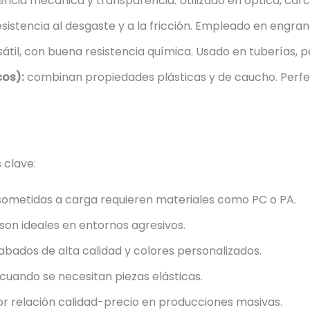
tencia mecánica y transparencia. Utilizado en óptica, carc
sistencia al desgaste y a la fricción. Empleado en engran
átil, con buena resistencia química. Usado en tuberías, pe
cos):
combinan propiedades plásticas y de caucho. Perfe
 clave:
sometidas a carga requieren materiales como PC o PA.
son ideales en entornos agresivos.
bados de alta calidad y colores personalizados.
cuando se necesitan piezas elásticas.
or relación calidad-precio en producciones masivas.