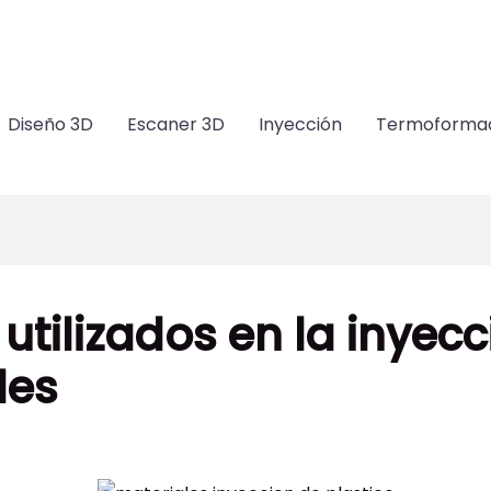
m
Diseño 3D
Escaner 3D
Inyección
Termoforma
utilizados en la inyecc
des