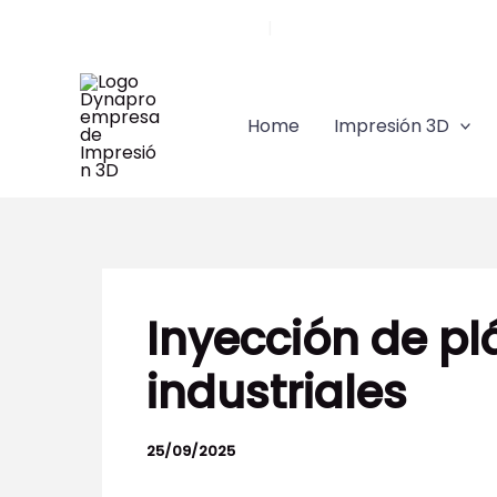
Ir
Llámanos 91 628 84 45
|
comercial@dynapro3d.co
al
contenido
Home
Impresión 3D
Inyección de pl
industriales
25/09/2025