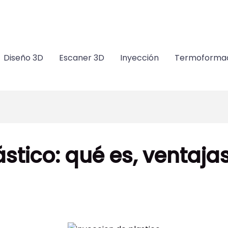
m
Diseño 3D
Escaner 3D
Inyección
Termoforma
ástico: qué es, ventaja