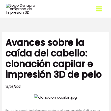
Ir
al
contenido
Avances sobre la
caída del cabello:
clonación capilar e
impresión 3D de pelo
13/05/2021
En este post hablamos sobre el imparable éxito que