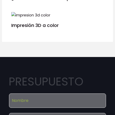
Impresión 3D a color
PRESUPUESTO
N
l
o
e
m
g
b
a