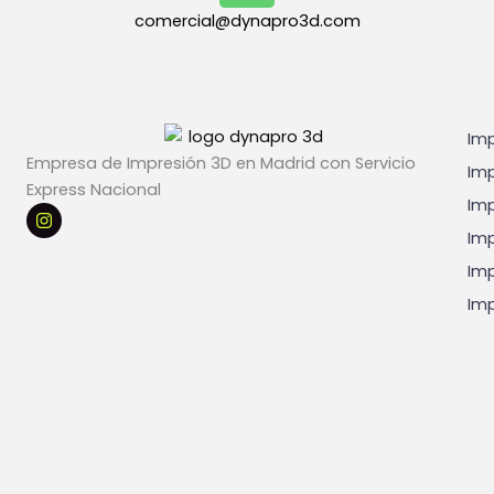
e
comercial@dynapro3d.com
s
*
Imp
Empresa de Impresión 3D en Madrid con Servicio
Imp
Express Nacional
Imp
I
n
Imp
s
t
Imp
a
g
Imp
r
a
m