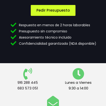
n
e
e
p
c
t
Pedir Presupuesto
e
a
s
c
i
i
Respuesta en menos de 2 horas laborables
d
ó
Presupuesto sin compromiso
a
n
Asesoramiento técnico incluido
d
d
e
e
Confidencialidad garantizada (NDA disponible)
s
t
*
e
r
m
i
n
o
s
916 288 445
Lunes a Viernes
l
683 573 051
9:30 a 14:00
e
g
a
l