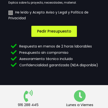
a
Explica sobre tu proyecto, necesidades, material.
t
u
A
n
He leído y Acepto Aviso y Legal y Política de
s
c
e
Privacidad
n
e
c
e
p
e
c
t
s
Pedir Presupuesto
e
a
i
s
c
d
i
i
a
Respuesta en menos de 2 horas laborables
d
ó
d
Presupuesto sin compromiso
a
n
e
Asesoramiento técnico incluido
d
d
s
e
e
t
Confidencialidad garantizada (NDA disponible)
s
t
u
*
e
s
r
m
i
n
o
s
916 288 445
Lunes a Viernes