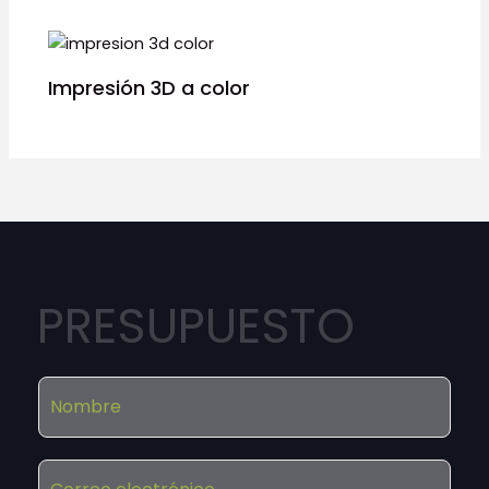
Impresión 3D a color
PRESUPUESTO
N
o
m
b
C
r