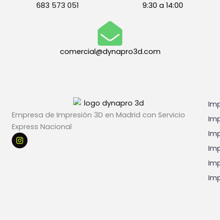
l
683 573 051
9:30 a 14:00
e
g
a
l
e
comercial@dynapro3d.com
s
*
Imp
Empresa de Impresión 3D en Madrid con Servicio
Imp
Express Nacional
Imp
I
n
Imp
s
t
Imp
a
g
Imp
r
a
m