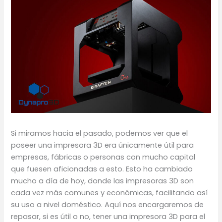
Si miramos hacia el pasado, podemos ver que el
poseer una impresora 3D era únicamente útil para
empresas, fábricas o personas con mucho capital
que fuesen aficionadas a esto. Esto ha cambiado
mucho a día de hoy, donde las impresoras 3D son
cada vez más comunes y económicas, facilitando así
su uso a nivel doméstico. Aquí nos encargaremos de
repasar, si es útil o no, tener una impresora 3D para el