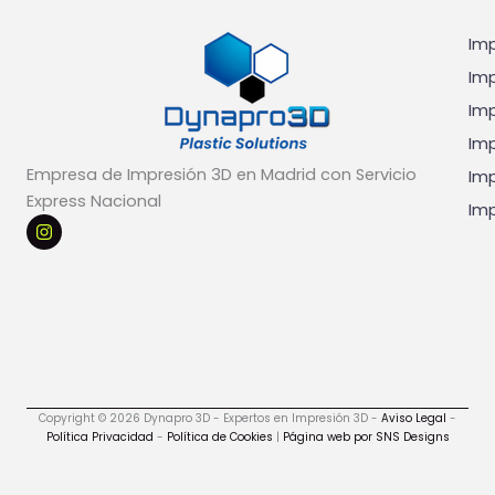
Imp
Imp
Imp
Imp
Empresa de Impresión 3D en Madrid con Servicio
Imp
Express Nacional
Imp
I
n
s
t
a
g
r
a
m
Copyright © 2026 Dynapro 3D - Expertos en Impresión 3D -
Aviso Legal
-
Política Privacidad
-
Política de Cookies
|
Página web por SNS Designs