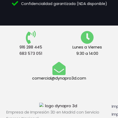
e
e
a
Confidencialidad garantizada (NDA disponible)
s
t
l
*
e
e
r
s
m
A
i
c
n
e
o
p
s
t
916 288 445
Lunes a Viernes
l
a
683 573 051
9:30 a 14:00
e
c
g
i
a
ó
l
n
e
comercial@dynapro3d.com
s
*
Imp
Empresa de Impresión 3D en Madrid con Servicio
Imp