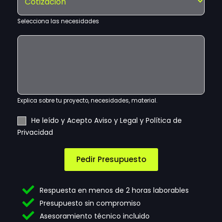
e
o
c
l
n
t
e
Selecciona las necesidades
o
r
c
ó
E
c
n
x
i
i
p
o
c
l
n
o
i
a
*
c
a
Explica sobre tu proyecto, necesidades, material.
t
u
A
T
He leído y Acepto Aviso y Legal y Política de
s
c
e
Privacidad
n
e
l
e
p
é
c
t
f
Pedir Presupuesto
e
a
o
s
c
n
i
i
o
Respuesta en menos de 2 horas laborables
d
ó
l
Presupuesto sin compromiso
a
n
e
Asesoramiento técnico incluido
d
d
g