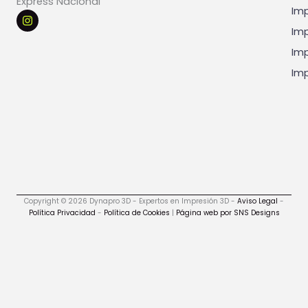
Express Nacional
Imp
I
n
Imp
s
t
Imp
a
g
Imp
r
a
m
Copyright © 2026 Dynapro 3D - Expertos en Impresión 3D -
Aviso Legal
-
Política Privacidad
-
Política de Cookies
|
Página web por SNS Designs