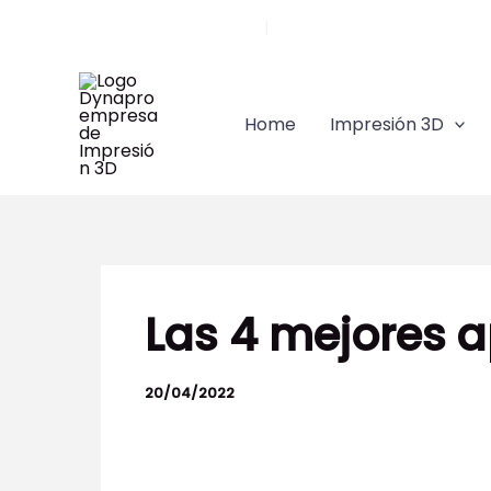
Ir
Llámanos 91 628 84 45
|
comercial@dynapro3d.co
al
contenido
Home
Impresión 3D
Las 4 mejores 
20/04/2022