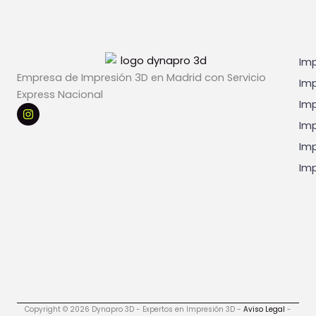
*
Imp
Empresa de Impresión 3D en Madrid con Servicio
Imp
Express Nacional
Imp
I
n
Imp
s
t
Imp
a
g
Imp
r
a
m
Copyright © 2026 Dynapro 3D - Expertos en Impresión 3D -
Aviso Legal
-