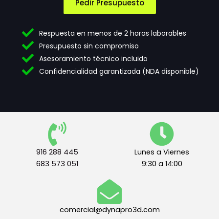
c
t
Pedir Presupuesto
e
a
s
c
i
i
Respuesta en menos de 2 horas laborables
d
ó
Presupuesto sin compromiso
a
n
Asesoramiento técnico incluido
d
d
e
e
Confidencialidad garantizada (NDA disponible)
s
t
*
e
r
m
i
n
o
s
916 288 445
Lunes a Viernes
l
683 573 051
9:30 a 14:00
e
g
a
l
e
comercial@dynapro3d.com
s