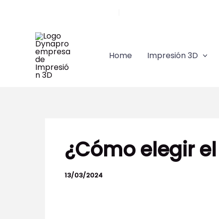
Ir
Llámanos 91 628 84 45
|
comercial@dynapro3d.co
al
contenido
Home
Impresión 3D
¿Cómo elegir el
13/03/2024