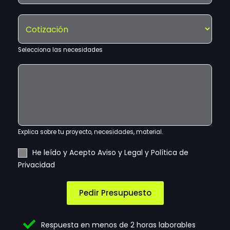
l
e
é
l
S
f
e
e
o
c
l
n
t
e
Selecciona las necesidades
o
r
c
ó
E
c
n
x
i
i
p
o
c
l
n
o
i
a
*
c
a
Explica sobre tu proyecto, necesidades, material.
t
u
A
e
He leído y Acepto Aviso y Legal y Política de
s
c
l
Privacidad
n
e
e
e
p
c
c
t
t
Pedir Presupuesto
e
a
r
s
c
ó
i
i
n
Respuesta en menos de 2 horas laborables