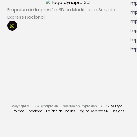
Imp
Empresa de Impresión 3D en Madrid con Servicio
Imp
Express Nacional
Imp
I
n
Imp
s
t
Imp
a
g
Imp
r
a
m
Copyright © 2026 Dynapro 3D - Expertos en Impresión 3D -
Aviso Legal
-
Política Privacidad
-
Política de Cookies
|
Página web por SNS Designs