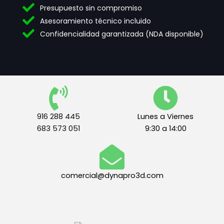
d
ó
i
Presupuesto sin compromiso
a
n
c
Asesoramiento técnico incluido
d
d
o
e
e
n
Confidencialidad garantizada (NDA disponible)
s
t
e
*
e
c
r
e
m
s
i
i
n
d
o
a
s
d
916 288 445
Lunes a Viernes
l
e
683 573 051
9:30 a 14:00
e
s
g
E
a
x
l
p
e
l
comercial@dynapro3d.com
s
i
*
c
a