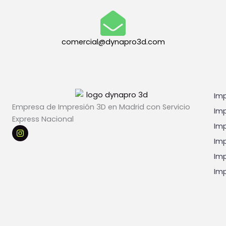
g
a
l
e
comercial@dynapro3d.com
s
*
Imp
Empresa de Impresión 3D en Madrid con Servicio
Imp
Express Nacional
Imp
I
n
Imp
s
t
Imp
a
g
Imp
r
a
m