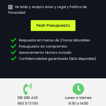
t
s
u
A
d
He leído y Acepto Aviso y Legal y Política de
s
c
e
Privacidad
n
e
S
e
p
e
c
t
l
Pedir Presupuesto
e
a
e
s
c
c
i
i
c
Respuesta en menos de 2 horas laborables
d
ó
i
Presupuesto sin compromiso
a
n
o
Asesoramiento técnico incluido
d
d
n
e
e
a
Confidencialidad garantizada (NDA disponible)
s
t
*
e
r
m
i
n
o
s
916 288 445
Lunes a Viernes
l
683 573 051
9:30 a 14:00
e