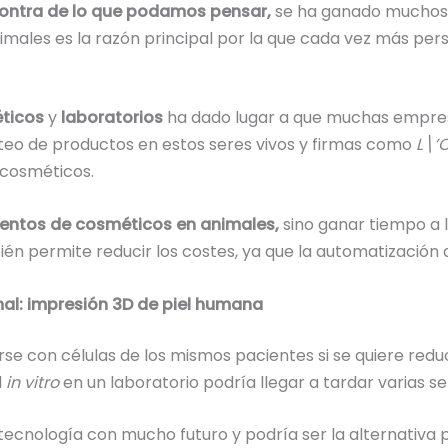
contra de lo que podamos pensar,
se ha ganado muchos 
animales es la razón principal por la que cada vez más pe
ticos
y
laboratorios
ha dado lugar a que muchas empresa
esteo de productos en estos seres vivos y firmas como
L\’
 cosméticos.
mentos de cosméticos en animales,
sino ganar tiempo a l
n permite reducir los costes, ya que la automatización 
mal: impresión 3D de piel humana
rse con células de los mismos pacientes si se quiere redu
l
in vitro
en un laboratorio podría llegar a tardar varias 
ecnología con mucho futuro y podría ser la alternativa p