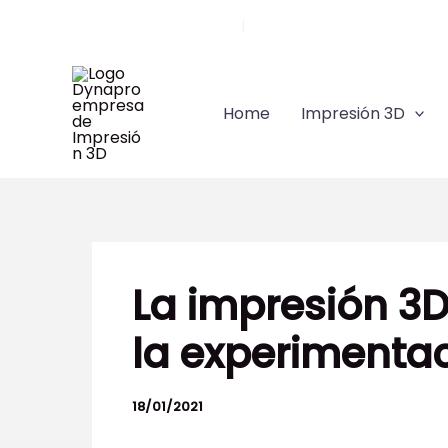
Ir
Llámanos 91 628 84 45
|
comercial@dynapro3d.co
al
contenido
Home
Impresión 3D
La impresión 3
la experimenta
18/01/2021