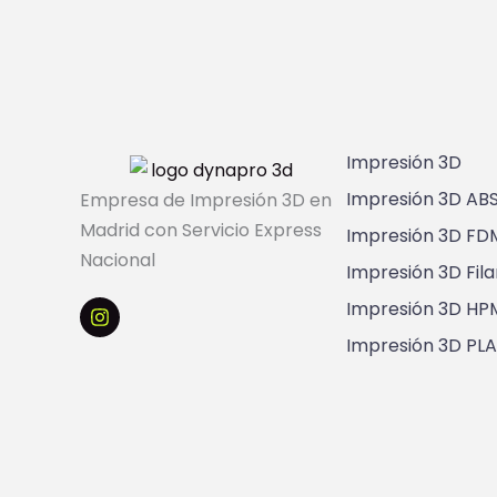
l
e
s
*
Impresión 3D
Impresión 3D AB
Empresa de Impresión 3D en
Madrid con Servicio Express
Impresión 3D FD
Nacional
Impresión 3D Fil
I
n
Impresión 3D HP
s
t
Impresión 3D PLA
a
g
r
a
m