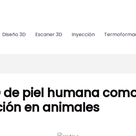
m
Diseño 3D
Escaner 3D
Inyección
Termoforma
D de piel humana como 
ción en animales