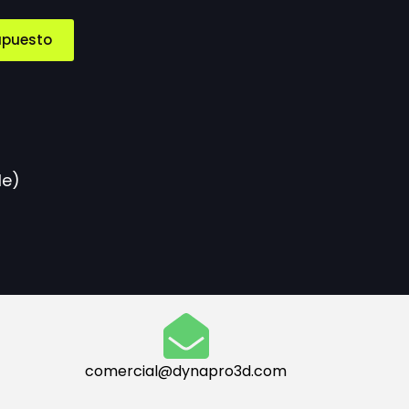
upuesto
le)
comercial@dynapro3d.com