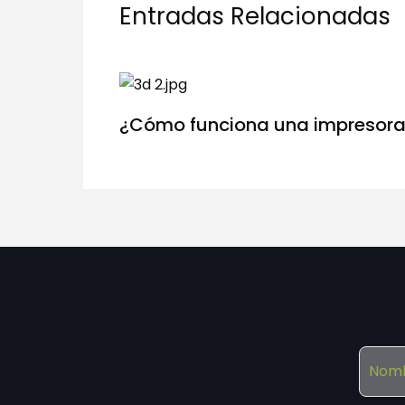
Entradas Relacionadas
¿Cómo funciona una impresora
N
o
m